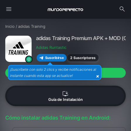
menu
search
Inicio
/
adidas Training
adidas Training Premium APK + MOD (GRAT
Adidas Runtastic
2 Suscriptores
Suscribirse
¡Suscríbete con solo 2 clics y recibe notificaciones al
download
Descargar APK (50M)
×
instante cuando esta app se actualice!
install_desktop
Guía de Instalación
Cómo instalar adidas Training en Android: