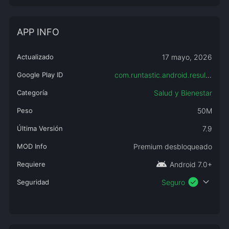
APP INFO
Actualizado
17 mayo, 2026
Google Play ID
com.runtastic.android.results.lite
Categoría
Salud y Bienestar
Peso
50M
Última Versión
7.9
MOD Info
Premium desbloqueado
android
Requiere
Android 7.0+
check_circle
expand_more
Seguridad
Seguro