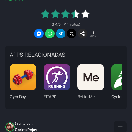
3.4/5 - (14 votos)
1
SHARE
APPS RELACIONADAS
Gym Day
FITAPP
BetterMe
Cyclers
Escrito por:
drag_handle
Carlos Rojas